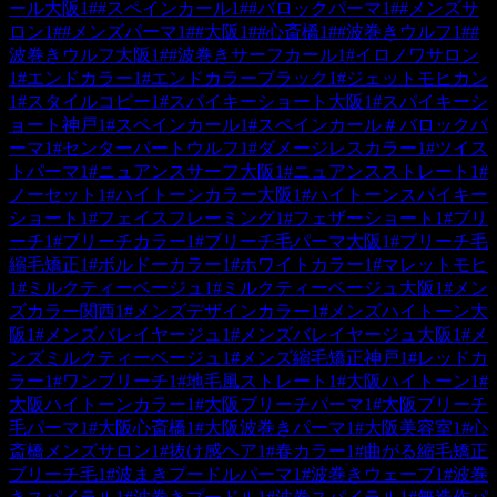
ール大阪
1
#
#スペインカール
1
#
#バロックパーマ
1
#
#メンズサ
ロン
1
#
#メンズパーマ
1
#
#大阪
1
#
#心斎橋
1
#
#波巻きウルフ
1
#
#
波巻きウルフ大阪
1
#
#波巻きサーフカール
1
#
イロノワサロン
1
#
エンドカラー
1
#
エンドカラーブラック
1
#
ジェットモヒカン
1
#
スタイルコピー
1
#
スパイキーショート大阪
1
#
スパイキーシ
ョート神戸
1
#
スペインカール
1
#
スペインカール＃バロックパ
ーマ
1
#
センターパートウルフ
1
#
ダメージレスカラー
1
#
ツイス
トパーマ
1
#
ニュアンスサーフ大阪
1
#
ニュアンスストレート
1
#
ノーセット
1
#
ハイトーンカラー大阪
1
#
ハイトーンスパイキー
ショート
1
#
フェイスフレーミング
1
#
フェザーショート
1
#
ブリ
ーチ
1
#
ブリーチカラー
1
#
ブリーチ毛パーマ大阪
1
#
ブリーチ毛
縮毛矯正
1
#
ボルドーカラー
1
#
ホワイトカラー
1
#
マレットモヒ
1
#
ミルクティーベージュ
1
#
ミルクティーベージュ大阪
1
#
メン
ズカラー関西
1
#
メンズデザインカラー
1
#
メンズハイトーン大
阪
1
#
メンズバレイヤージュ
1
#
メンズバレイヤージュ大阪
1
#
メ
ンズミルクティーベージュ
1
#
メンズ縮毛矯正神戸
1
#
レッドカ
ラー
1
#
ワンブリーチ
1
#
地毛風ストレート
1
#
大阪ハイトーン
1
#
大阪ハイトーンカラー
1
#
大阪ブリーチパーマ
1
#
大阪ブリーチ
毛パーマ
1
#
大阪心斎橋
1
#
大阪波巻きパーマ
1
#
大阪美容室
1
#
心
斎橋メンズサロン
1
#
抜け感ヘア
1
#
春カラー
1
#
曲がる縮毛矯正
ブリーチ毛
1
#
波まきプードルパーマ
1
#
波巻きウェーブ
1
#
波巻