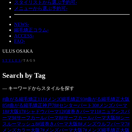
スタイリストから選ぶ
予約可
›
メニューから選ぶ
予約可
›
NEWS
›
縮毛矯正コラム
›
ACCESS
›
FAQ
›
ULUS OSAKA
STYLES
/
TAGS
Search by Tag
― キーワードからスタイルを探す
#
曲がる縮毛矯正
111
#
メンズ縮毛矯正
93
#
曲がる縮毛矯正大阪
85
#
曲がる縮毛矯正神戸
78
#
センターパート
30
#
メンズパーマ
18
#
大阪
17
#
シャドウパーマ
12
#
波巻きパーマ
11
#
ニュアンスパ
ーマ
9
#
サーフカールパーマ
8
#
サーフカールパーマ大阪
8
#
シー
スルーマッシュ
8
#
波巻きパーマ大阪
8
#
メンズウルフパーマ
7
#
メンズカラー大阪
7
#
メンズパーマ大阪
7
#
メンズ縮毛矯正大阪