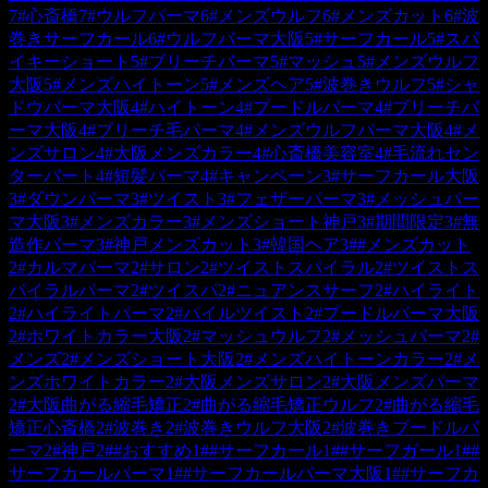
7
#
心斎橋
7
#
ウルフパーマ
6
#
メンズウルフ
6
#
メンズカット
6
#
波
巻きサーフカール
6
#
ウルフパーマ大阪
5
#
サーフカール
5
#
スパ
イキーショート
5
#
ブリーチパーマ
5
#
マッシュ
5
#
メンズウルフ
大阪
5
#
メンズハイトーン
5
#
メンズヘア
5
#
波巻きウルフ
5
#
シャ
ドウパーマ大阪
4
#
ハイトーン
4
#
プードルパーマ
4
#
ブリーチパ
ーマ大阪
4
#
ブリーチ毛パーマ
4
#
メンズウルフパーマ大阪
4
#
メ
ンズサロン
4
#
大阪メンズカラー
4
#
心斎橋美容室
4
#
毛流れセン
ターパート
4
#
短髪パーマ
4
#
キャンペーン
3
#
サーフカール大阪
3
#
ダウンパーマ
3
#
ツイスト
3
#
フェザーパーマ
3
#
メッシュパー
マ大阪
3
#
メンズカラー
3
#
メンズショート神戸
3
#
期間限定
3
#
無
造作パーマ
3
#
神戸メンズカット
3
#
韓国ヘア
3
#
#メンズカット
2
#
カルマパーマ
2
#
サロン
2
#
ツイストスパイラル
2
#
ツイストス
パイラルパーマ
2
#
ツイスパ
2
#
ニュアンスサーフ
2
#
ハイライト
2
#
ハイライトパーマ
2
#
パイルツイスト
2
#
プードルパーマ大阪
2
#
ホワイトカラー大阪
2
#
マッシュウルフ
2
#
メッシュパーマ
2
#
メンズ
2
#
メンズショート大阪
2
#
メンズハイトーンカラー
2
#
メ
ンズホワイトカラー
2
#
大阪メンズサロン
2
#
大阪メンズパーマ
2
#
大阪曲がる縮毛矯正
2
#
曲がる縮毛矯正ウルフ
2
#
曲がる縮毛
矯正心斎橋
2
#
波巻き
2
#
波巻きウルフ大阪
2
#
波巻きプードルパ
ーマ
2
#
神戸
2
#
#おすすめ
1
#
#サーフカール
1
#
#サーフガール
1
#
#
サーフカールパーマ
1
#
#サーフカールパーマ大阪
1
#
#サーフカ