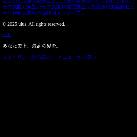
きスパイラル
1
#
波巻きプードル
1
#
波巻スパイラル
1
#
無造作パ
ーマ大阪
1
#
短髪パーマ大阪
1
#
縮毛矯正
1
#
美容師
1
#
美容師セミ
ナー
1
#
難波美容室
1
#
韓国メンズヘア
1
© 2025 ulus. All rights reserved.
staff
あなた史上、最高の髪を。
スタイリストから選ぶ →
メニューから選ぶ →